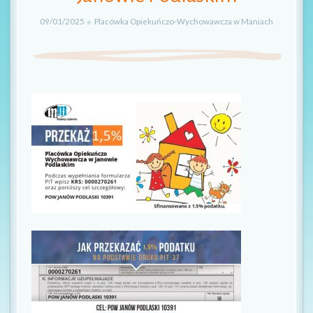
t
09/01/2025
Placówka Opiekuńczo-Wychowawcza w Maniach
i
o
n