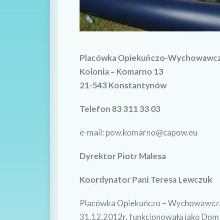
Placówka Opiekuńczo-Wychowawcz
Kolonia – Komarno 13
21-543 Konstantynów
Telefon 83 311 33 03
e-mail: pow.komarno@capow.eu
Dyrektor Piotr Malesa
Koordynator Pani Teresa Lewczuk
Placówka Opiekuńczo – Wychowawcza
31.12.2012r. funkcjonowała jako Dom