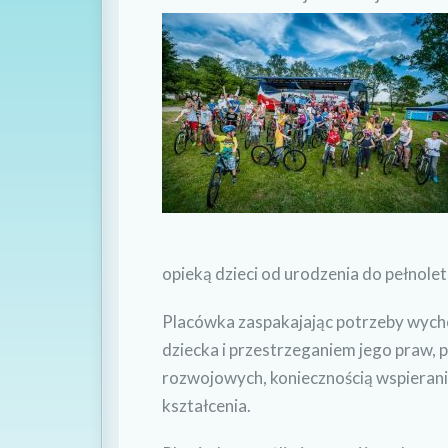
opieką dzieci od urodzenia do pełnolet
Placówka zaspakajając potrzeby wycho
dziecka i przestrzeganiem jego praw
rozwojowych, koniecznością wspierani
kształcenia.