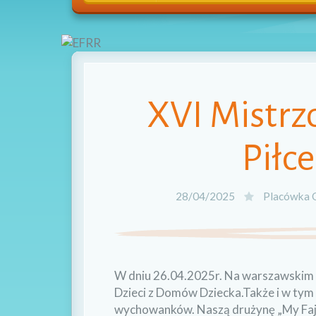
XVI Mistrz
Piłc
28/04/2025
Placówka 
W dniu 26.04.2025r. Na warszawskim 
Dzieci z Domów Dziecka.Także i w tym
wychowanków. Naszą drużynę „My Fajni