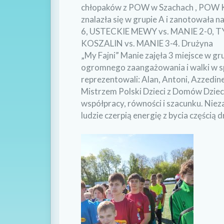
chłopaków z POW w Szachach , POW 
znalazła się w grupie A i zanotowała
6, USTECKIE MEWY vs. MANIE 2-0, 
KOSZALIN vs. MANIE 3-4. Drużyna
„My Fajni” Manie zajęła 3 miejsce w g
ogromnego zaangażowania i walki w 
reprezentowali: Alan, Antoni, Azzedine
Mistrzem Polski Dzieci z Domów Dziecka
współpracy, równości i szacunku. Niez
ludzie czerpią energię z bycia częścią 