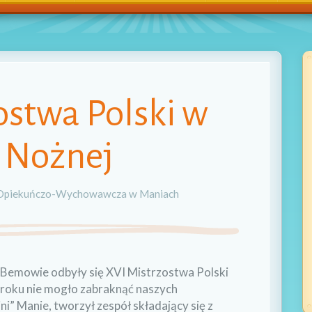
ostwa Polski w
e Nożnej
Opiekuńczo-Wychowawcza w Maniach
Bemowie odbyły się XVI Mistrzostwa Polski
 roku nie mogło zabraknąć naszych
” Manie, tworzył zespół składający się z